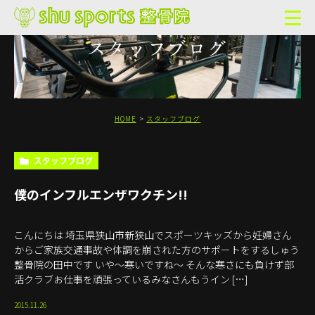
スタッフブログ
HOME
スタッフブログ
スタッフブログ
僕のインフルエンザワクチン!!
こんにちは 埼玉県狭山市新狭山でスポーツキッズから妊婦さん
からご家族交通事故や体調を崩された方のサポートをするしゅう
整骨院の田中です いや～寒いですね～ そんな寒さにも負けず部
活クラブお仕事を頑張っているみなさんもうイン […]
2015.11.26