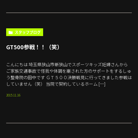
スタッフブログ
GT500参戦！！（笑）
こんにちは 埼玉県狭山市新狭山でスポーツキッズ妊婦さんから
ご家族交通事故で怪我や体調を崩された方のサポートをするしゅ
う整骨院の田中です ＧＴ５００決勝戦見に行ってきました参戦は
していません（笑） 当院で契約しているホーム […]
2015.11.16