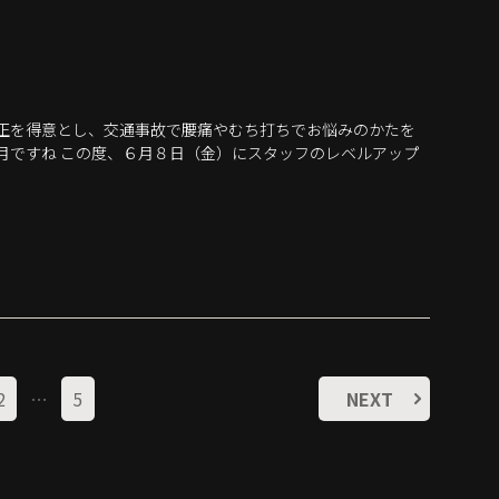
矯正を得意とし、交通事故で腰痛やむち打ちでお悩みのかたを
月ですね この度、６月８日（金）にスタッフのレベルアップ
2
…
5
NEXT