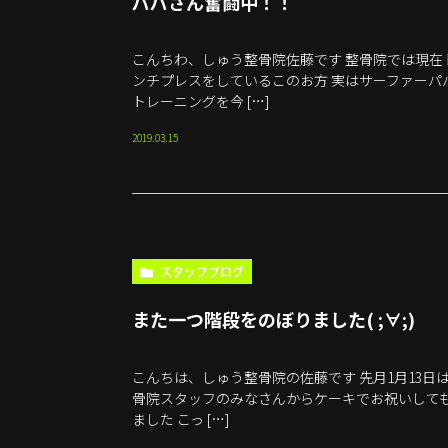
パパさん奮闘中！！
こんちわ、しゅう整骨院佐藤です 整骨院では現在
ンチプレスをしているこのお方 実はサーファーパ
トレーニングを今 […]
2019.03.15
スタッフブログ
また一つ階段をのぼりました( ;∀;)
こんちは、しゅう整骨院の佐藤です 先月1月13日
骨院スタッフのみなさんからケーキでお祝いして
ました こっ […]