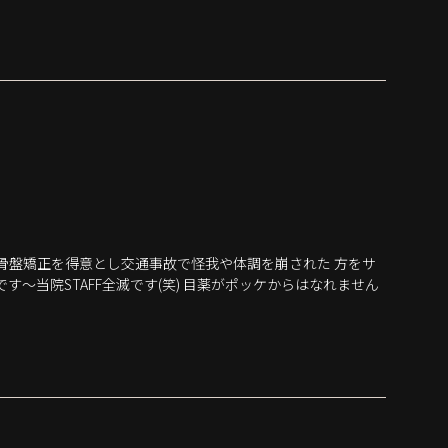
骨盤矯正を得意とし交通事故で怪我や体調を崩された 方をサ
～当院STAFF全滅です(笑) 目薬がポッケからはなれません