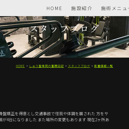
HOME
施設紹介
施術メニュ
スタッフブログ
HOME
しゅう整骨院の奮闘日記
スタッフブログ
新着情報一覧
骨盤矯正を得意とし交通事故で怪我や体調を崩された 方をサ
が4台になりました また場所の変更もあります 現在2ヶ所あ