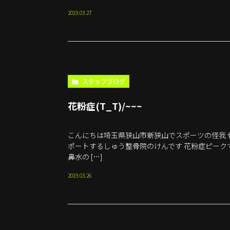
2019.03.27
スタッフブログ
花粉症(T_T)/~~~
こんにちは埼玉県狭山市新狭山でスポーツの怪我 
ポートするしゅう整骨院のけんです 花粉症ピークです
鼻水の […]
2019.03.26