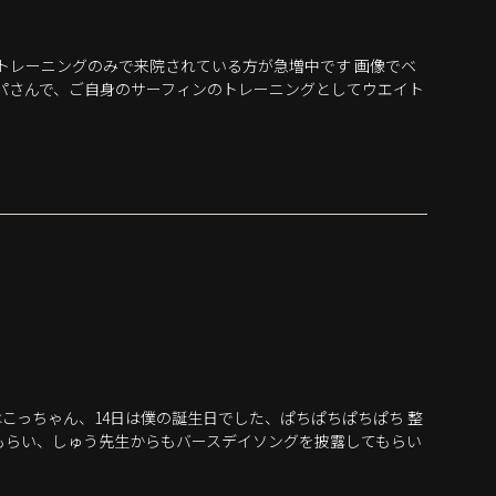
トレーニングのみで来院されている方が急増中です 画像でベ
パさんで、ご自身のサーフィンのトレーニングとしてウエイト
はこっちゃん、14日は僕の誕生日でした、ぱちぱちぱちぱち 整
もらい、しゅう先生からもバースデイソングを披露してもらい