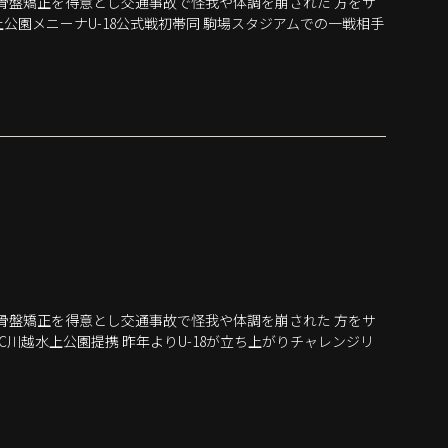
骨盤矯正を得意とし交通事故で怪我や体調を崩された 方をサ
上公園メニーナU-18公式戦初帯同 駒場スタジアムでの一戦相手
骨盤矯正を得意とし交通事故で怪我や体調を崩された 方をサ
FC川越水上公園提携 昨年よりU-18が立ち上がりチャレンジリ