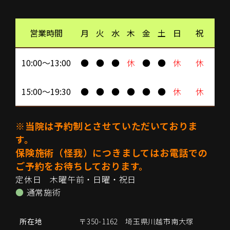
営業時間
月
火
水
木
金
土
日
祝
10:00～13:00
●
●
●
休
●
●
休
休
15:00～19:30
●
●
●
●
●
●
休
休
※当院は予約制とさせていただいておりま
す。
保険施術（怪我）につきましてはお電話での
ご予約をお待ちしております。
定休日 木曜午前・日曜・祝日
●
通常施術
所在地
〒350-1162 埼玉県川越市南大塚