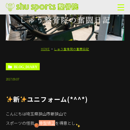
しゅう整骨院の奮闘日記
HOME
しゅう整骨院の奮闘日記
BLOG_DIARY
2017.09.07
新
ユニフォーム(*^^*)
こんにちは埼玉県狭山市新狭山で
スポーツの怪我
骨盤矯正
を得意とし