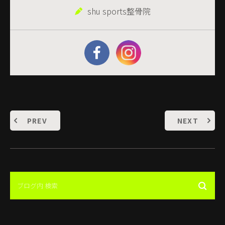
shu sports整骨院
PREV
NEXT