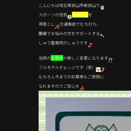
こんにちは埼玉県狭山市新狭山で
スポーツの怪我
骨盤矯正
を
得意とし
交通事故でむち打ち、
腰痛でお悩みの方をサポートする
しゅう整骨院のしゅうです
当院の
診察券
が新しく変更になります
フルモデルチェンジです（笑）
もちろん今までの診察券もご使用に
なれますのでご安心を