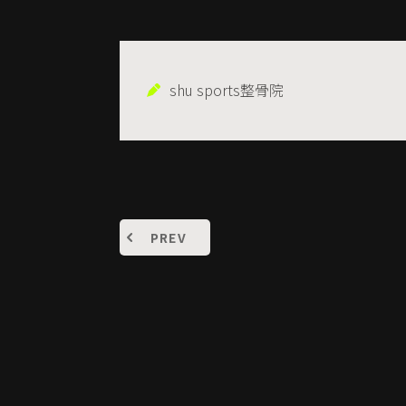
shu sports整骨院
PREV