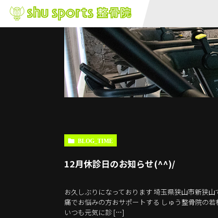
BLOG_TIME
12月休診日のお知らせ(^^)/
お久しぶりになっております 埼玉県狭山市新狭
痛でお悩みの方おサポートする しゅう整骨院の若
いつも元気に診 […]