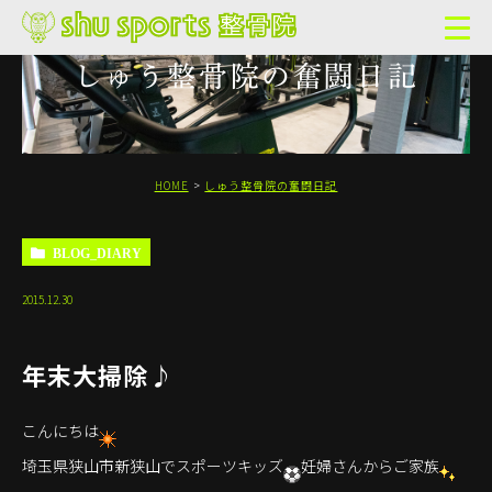
しゅう整骨院の奮闘日記
HOME
しゅう整骨院の奮闘日記
BLOG_DIARY
2015.12.30
年末大掃除♪
こんにちは
埼玉県狭山市新狭山でスポーツキッズ
妊婦さんからご家族