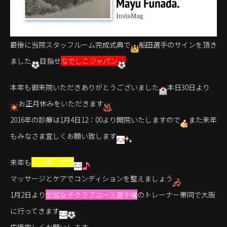
最後に当院スタッフルーム完成式典で
船田選手のサインを頂き
ました
目指せ
なでしこジャパン
本年も御来院いただきありがとうございました
本日30日より
お正月休みをいただきます
2016年の診療は1月4日12：00より開院いたしますので
また来年
もみなさま宜しくお願い致します
来年も
一治療一笑顔
マッサージとケアでコンディションを整えましょう
1月2日より
全国女子クラブユース選手権
のトレーナー帯同で大阪
に行ってきます