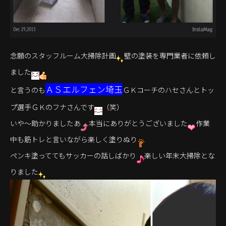
念願のスタッフルーム大掃除計画
壁の塗装を専門業者に依頼し
ました
ＡＳエルフェン埼玉
と言うのも
ＧＫコーチのハセさんとトッ
プ選手ＧＫのフナさんです
（笑）
いや～助かりましたあ
本当にありがとうございました
作業
中も筋トレと言いながら楽しく塗りぬり
ペンキ塗っててもサッカーの話しばかり
楽しい年末大掃除とな
りました