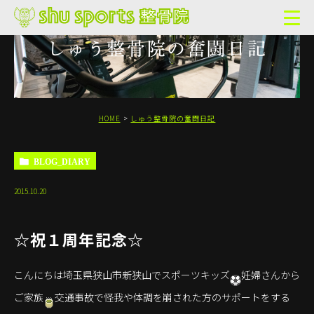
しゅう整骨院の奮闘日記
HOME
しゅう整骨院の奮闘日記
BLOG_DIARY
2015.10.20
☆祝１周年記念☆
こんにちは埼玉県狭山市新狭山でスポーツキッズ
妊婦さんから
ご家族
交通事故で怪我や体調を崩された方のサポートをする