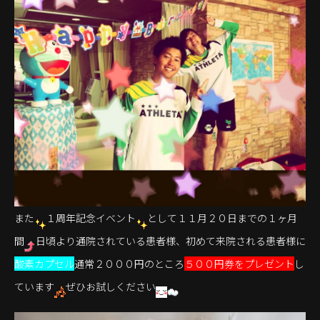
また
１周年記念イベント
として１１月２０日までの１ヶ月
間
日頃より通院されている患者様、初めて来院される患者様に
酸素カプセル
通常２０００円のところ
５００円券をプレゼント
し
ています
ぜひお試しください