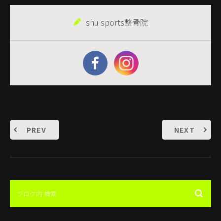
shu sports整骨院
PREV
NEXT