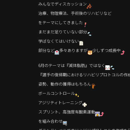
みんなでディスカッション
治療、物理療法、手術後のリハビリなど
をテーマにしてきました
まだまだ足りていない部分
学ばなくてはいけない
部分など
多々ありますが
少しずつ成長中
6月のテーマは『減体脂肪』ではなく
『選手の復帰期におけるリハビリプロトコルの作
姿勢、動作の獲得はもちろん
ボールコントロール
アジリティトレーニング
スプリント、高強度有酸素運動
を組み合わせ