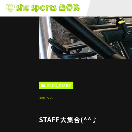
BLOG_DIARY
2018.05.26
STAFF大集合(^^♪