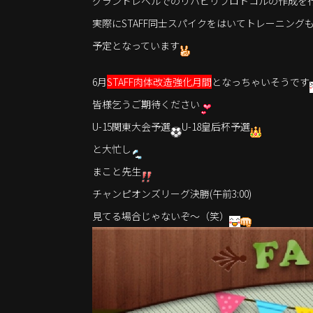
グランドレベルでのリハビリプロトコルの作成を
実際にSTAFF同士スパイクをはいてトレーニング
予定となっています
6月
STAFF肉体改造強化月間
となっちゃいそうです
皆様乞うご期待ください
U-15関東大会予選
U-18皇后杯予選
と大忙し
まこと先生
チャンピオンズリーグ決勝(午前3:00)
見てる場合じゃないぞ～（笑）