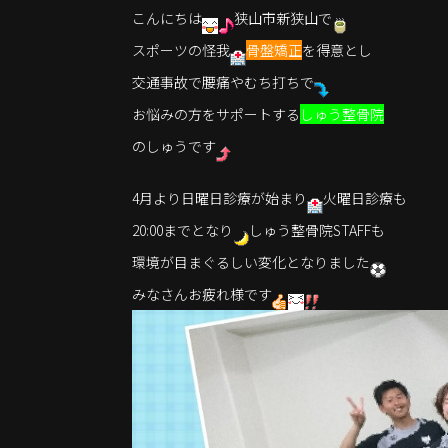
こんにちは
狭山市新狭山で
スポーツの怪我
骨盤矯正
を得意とし
交通事故で腰痛やむち打ちで
お悩みの方をサポートする
しゅう整骨院
のしゅうです
4月より日曜日診療が始まり
火曜日診療も
20:00までとなり
しゅう整骨院STAFFも
環境が目まぐるしい変化となりました
みなさんお疲れ様です