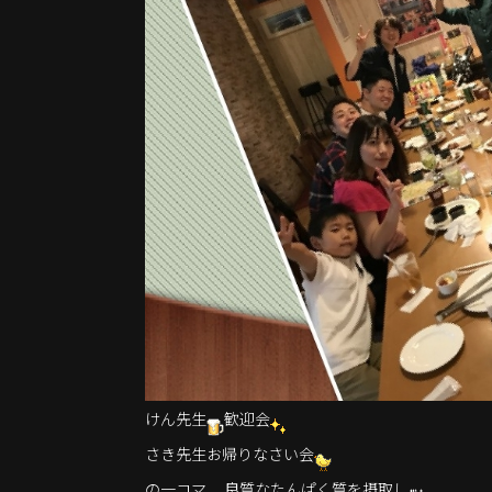
けん先生
歓迎会
さき先生お帰りなさい会
の一コマ
良質なたんぱく質を摂取し