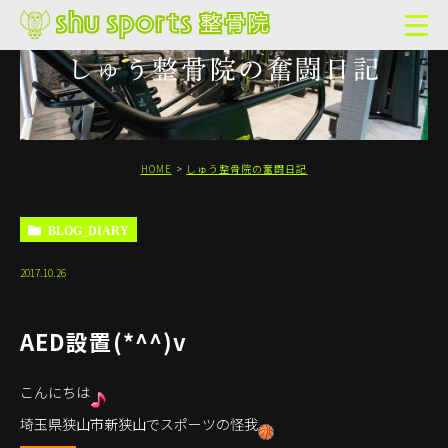
しゅう整骨院の奮闘日記
HOME
しゅう整骨院の奮闘日記
BLOG_DIARY
2017.10.26
AED設置(*^^)v
こんにちは
埼玉県狭山市新狭山でスポーツの怪我