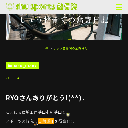
しゅう整骨院の奮闘日記
HOME
しゅう整骨院の奮闘日記
BLOG_DIARY
2017.10.24
RYOさんありがとう!(^^)!
こんにちは埼玉県狭山市新狭山で
スポーツの怪我
骨盤矯正
を得意とし