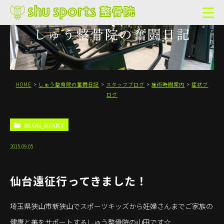
しゅう整骨院の奮闘日記
HOME
しゅう整骨院の奮闘日記
スタッフブログ
施術時間案内
症状ブ
ログ
BLOG_DIARY
2015.09.05
仙台遠征行ってきました！
埼玉県狭山市新狭山でスポーツキッズから妊婦さんまでご家族の
健康と美をサポートするしゅう整骨院の山田です☆