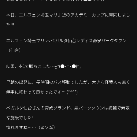
本日、エルフェン埼玉マリU-15のアカデミーカップに帯同しまし
た!!!!
エルフェン埼玉マリ vs ベガルタ仙台レディス@泉パークタウン
（仙台）
結果、4-1で勝ちました〜₍₍ ◝(●˙꒳˙●)◜ ₎₎
早朝の出発に、長時間のバス移動でしたが、大きな怪我人も無く
無事に終わって良かったです….(*^^*)
ベガルタ仙台さんの育成グランド、泉パークタウンは綺麗で素敵
な施設でした!!!!
憧れますね……（≧∇≦）