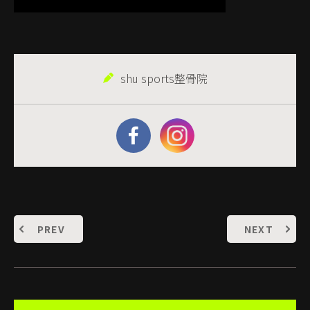
shu sports整骨院
PREV
NEXT